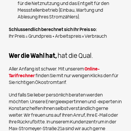
für die Netznutzung und das Entgelt für den
Messstellenbetrieb (Einbau, Wartung und
Ablesung Ihres Stromzählers).
Schlussendlich berechnet sich Ihr Preis so:
Ihr Preis = Grundpreis + Arbeitspreis × Verbrauch
Wer die Wahl hat,
hat die Qual.
Aller Anfang ist schwer. Mit unserem
Online-
Tarifrechner
finden Sie mit nur wenigen Klicks den für
Sie richtigen Ökostromtarif.
Und falls Sie lieber persönlich beraten werden
möchten: Unsere Energieexpertinnen und -experten in
Konstanz helfen Ihnen selbstverständlich gerne
weiter. Wir freuen uns auf Ihren Anruf, Ihre E-Mail oder
Ihre Rückrufbitte. In unserem Kundenzentrum in der
Max-Stromeyer-Straße 21a sind wir auch gerne