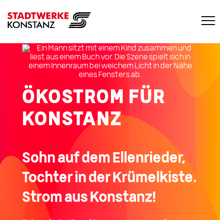
ÖKOSTROM FÜR
KONSTANZ
Sohn auf dem Ellenrieder,
Tochter in der Krümelkiste.
Strom aus Konstanz!