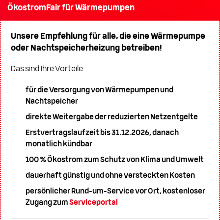
ÖkostromFair für Wärmepumpen
Unsere Empfehlung für alle, die eine Wärmepumpe
oder Nachtspeicherheizung betreiben!
Das sind Ihre Vorteile:
für die Versorgung von Wärmepumpen und
Nachtspeicher
direkte Weitergabe der reduzierten Netzentgelte
Erstvertragslaufzeit bis 31.12.2026, danach
monatlich kündbar
100 % Ökostrom zum Schutz von Klima und Umwelt
dauerhaft günstig und ohne versteckten Kosten
persönlicher Rund-um-Service vor Ort, kostenloser
Zugang zum
Serviceportal