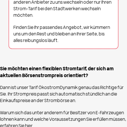
anderen Anbieter zu uns wechseln oder nur Ihren
Strom-Tarif bei den Stadtwerken wechseln
möchten.
Finden Sie Ihr passendes Angebot, wir kümmern
uns um den Rest und bleiben an Ihrer Seite, bis
alles reibungslos läuft.
Sie möchten einen flexiblen Stromtarif, der sich am
aktuellen Börsenstrompreis orientiert?
Dann ist unser Tarif ÖkostromDynamik genau das Richtige für
Sie. Ihr Strompreis passt sich automatisch stündlich an die
Einkaufspreise an der Strombörse an.
Warum sich das unter anderem für Besitzer von E-Fahrzeugen
lohnen kann und welche Voraussetzungen Sie erfüllen müssen,
erfahren Sie hier.