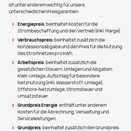
ist unter anderem wichtig für unsere
unterschiedlichen Preisgarantien:
Energiepreis
: beinhaltet Kosten für die
Strombeschaffung und den Vertrieb (inkl. Marge).
Verbrauchspreis:
beinhaltet zusätzlich die
Konzessionsabgabe und den Preis für die Nutzung
des Stromnetzes pro kWh.
Arbeitspreis
: beinhaltet zusätzlich die
gesetzlichen Steuern, Umlagen und Abgaben:
KWK-Umlage, Aufschlag für besondere
Netznutzung (inkl. Wasserstoff-Umlage),
Offshore-Netzumlage, Stromsteuer und
Umsatzsteuer.
Grundpreis Energie
: enthält unter anderem
Kosten für die Abrechnung, Verwaltung und
Serviceleistungen.
Grundpreis
: beinhaltet zusätzlich den Grundpreis