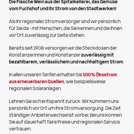
Die Flasche Wein aus der Spitalkellerei, das Gemüse
vom Fuchshof und Ihr Strom von den Stadtwerken!
Als Ihr regionaler Stromversorger sind wir persönlich
für Sie da – mit Menschen, die Sie kennen und die Ihnen
vor Ort zuverlässig zur Seite stehen.
Bereits seit 1908 versorgen wir die Steckdosen der
Konstanzerinnen und Konstanzer
zuverlässig mit
bezahlbarem, verlässlichem und nachhaltigem Strom
.
In allen unseren Tarifen erhalten Sie
100 % Ökostrom
aus erneuerbaren Quellen
, wie beispielsweise
regionalen Solaranlagen.
Lehnen Sie sich entspannt zurück: Wir kümmern uns
persönlich vor Ort um Ihre Stromversorgung. Die Zeit
ständiger Anbieterwechsel ist vorbei: Bei uns können
Sie auf dauerhaft faire Preise und regionalen Service
vertrauen.