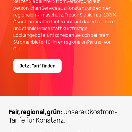
Setzen Sie bei Ihrer Stromversorgung auf
persönlichen Service aus Konstanz und echten,
regionalen Klimaschutz. Freuen Sie sich auf 100 %
Ökostrom in allen Tarifen und auf dauerhaft faire
und stabile Preise statt kurzfristige
Lockangebote. Entscheiden Sie sich bei Ihrem
Stromanbieter für Ihren regionalen Partner vor
Ort.
Jetzt Tarif finden
Fair, regional, grün:
Unsere Ökostrom-
Tarife für Konstanz.