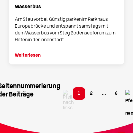
Wasserbus
Am Stau vorbei: Günstig parken im Parkhaus
Europabrücke und entspannt samstags mit
dem Wasserbus vom Steg Bodenseeforum zum
Hafen in der Innenstadt ...
Weiterlesen
Seitennummerierung
1
2
…
6
der Beiträge