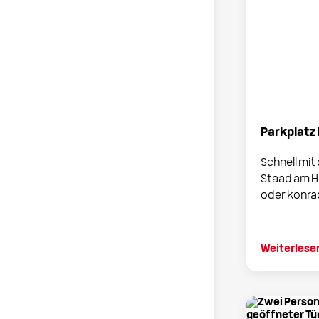
Parkplatz
Schnell mit
Staad am Ha
oder konrad
Weiterlese