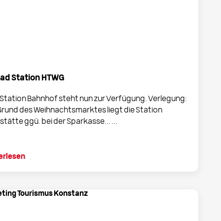
ad Station HTWG
 Station Bahnhof steht nun zur Verfügung. Verlegung:
Grund des Weihnachtsmarktes liegt die Station
tätte ggü. bei der Sparkasse... ...
erlesen