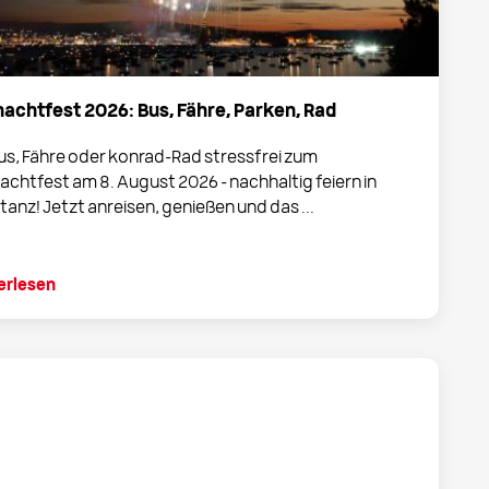
achtfest 2026: Bus, Fähre, Parken, Rad
Bus, Fähre oder konrad-Rad stressfrei zum
chtfest am 8. August 2026 – nachhaltig feiern in
anz! Jetzt anreisen, genießen und das ...
erlesen