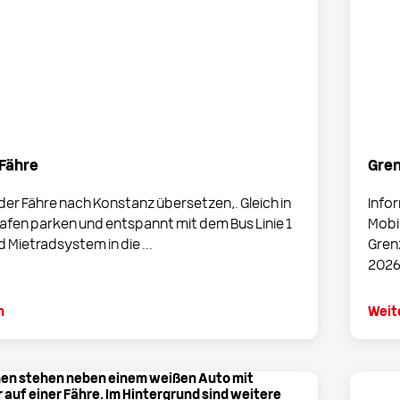
 Fähre
Gren
 der Fähre nach Konstanz übersetzen,. Gleich in
Info
fen parken und entspannt mit dem Bus Linie 1
Mobi
 Mietradsystem in die ...
Gren
2026.
n
Weit