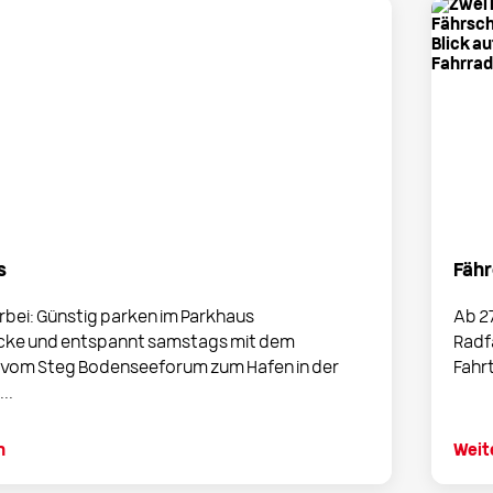
s
Fähr
bei: Günstig parken im Parkhaus
Ab 2
ke und entspannt samstags mit dem
Radf
vom Steg Bodenseeforum zum Hafen in der
Fahrt
..
n
Weit