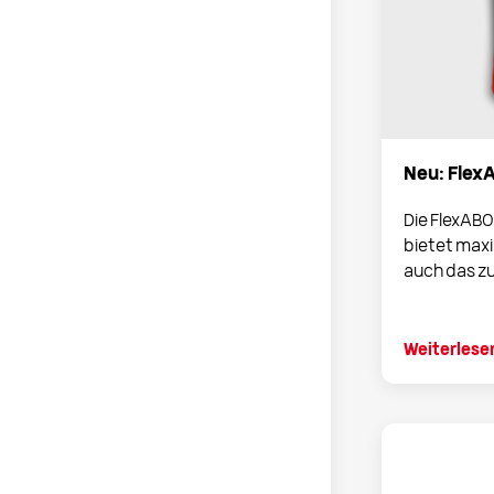
Neu: FlexA
Die FlexABO
bietet maxi
auch das zus
Weiterlese