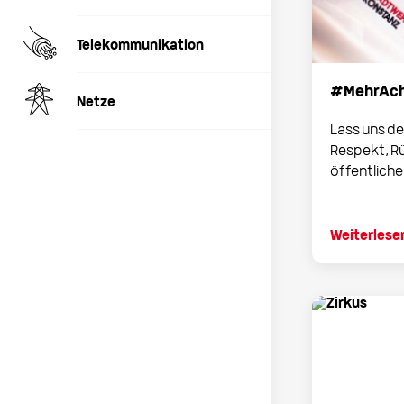
Telekommunikation
#MehrAcht
Netze
Lass uns de
Respekt, R
öffentlichen
Weiterlese