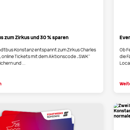
us zum Zirkus und 30 % sparen
Even
adtbus Konstanz entspannt zum Zirkus Charles
Ob Fe
, online Tickets mit dem Aktionscode „SWK“
die 
chern und ...
Locat
n
Weit