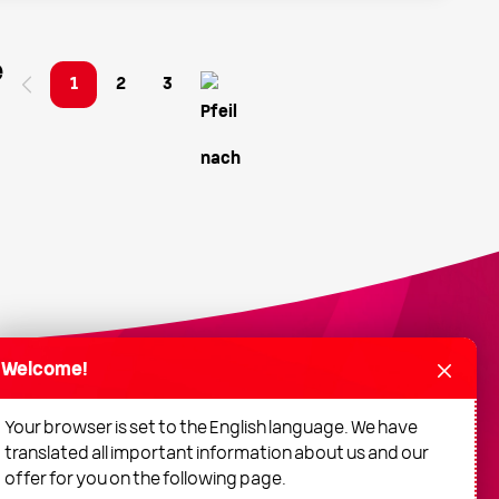
e
1
2
3
Welcome!
Engagement
Nachhaltigkeit
Presse
Your browser is set to the English language. We have
Geschäftskunden
Newsletter
Hilfe-Center
translated all important information about us and our
offer for you on the following page.