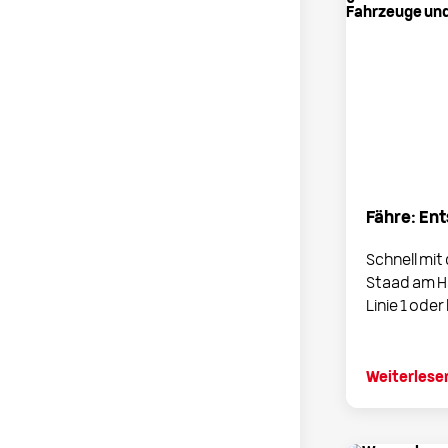
Fähre: En
Schnell mit
Staad am H
Linie 1 ode
Weiterlese