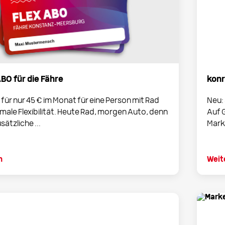
BO für die Fähre
konr
 für nur 45 € im Monat für eine Person mit Rad
Neu:
male Flexibilität. Heute Rad, morgen Auto, denn
Auf 
ätzliche ...
Marks
n
Weit