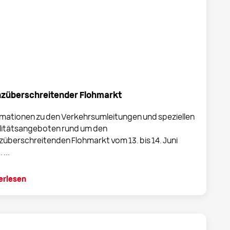
züberschreitender Flohmarkt
rmationen zu den Verkehrsumleitungen und speziellen
litätsangeboten rund um den
züberschreitenden Flohmarkt vom 13. bis 14. Juni
 ...
erlesen