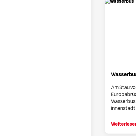
Wasserbu
Am Stau vor
Europabrüc
Wasserbus 
Innenstadt .
Weiterlese