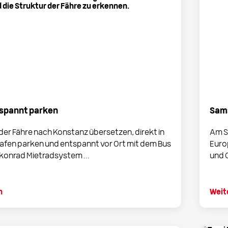
tspannt parken
Sams
 der Fähre nach Konstanz übersetzen, direkt in
Am S
afen parken und entspannt vor Ort mit dem Bus
Euro
r konrad Mietradsystem ...
und C
n
Weit