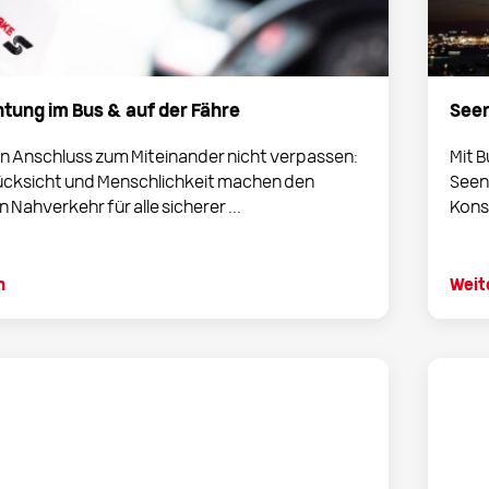
ung im Bus & auf der Fähre
Seen
n Anschluss zum Miteinander nicht verpassen:
Mit 
ücksicht und Menschlichkeit machen den
Seena
 Nahverkehr für alle sicherer ...
Konst
n
Weit