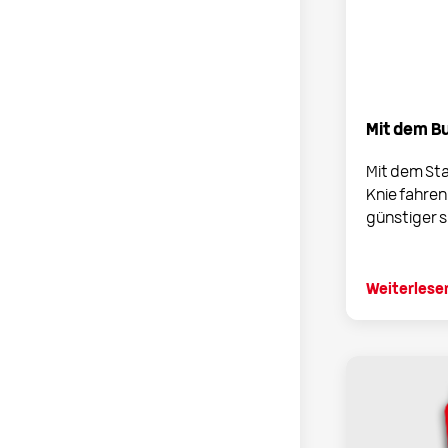
Mit dem B
Mit dem St
Knie fahren
günstiger si
Weiterlese