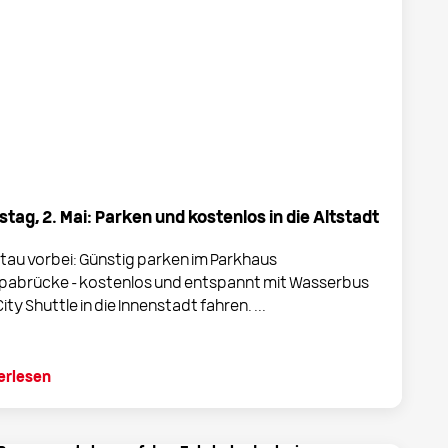
tag, 2. Mai: Parken und kostenlos in die Altstadt
tau vorbei: Günstig parken im Parkhaus
pabrücke - kostenlos und entspannt mit Wasserbus
ity Shuttle in die Innenstadt fahren. ...
erlesen