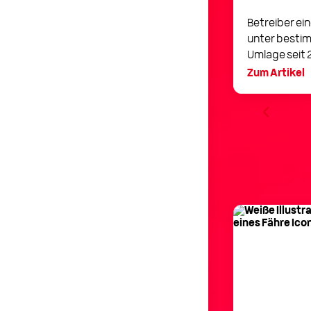
im neuen Online-Portal der Stadtwerke
Betreiber e
ten Sie Ihre Verträge bequem ...
unter besti
Umlage seit 2
Zum Artikel