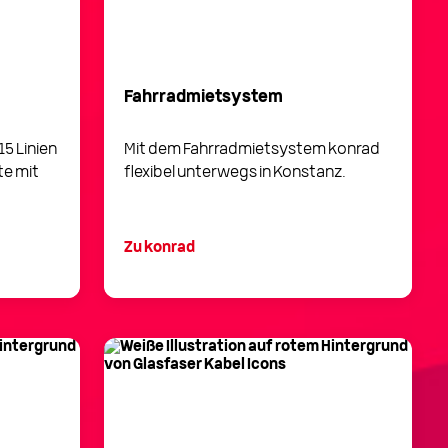
Fahrradmietsystem
15 Linien
Mit dem Fahrradmietsystem konrad
te mit
flexibel unterwegs in Konstanz.
Zu konrad