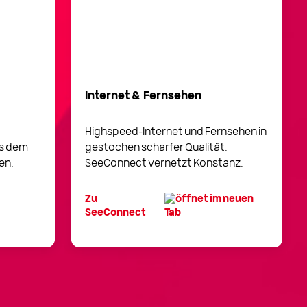
Internet & Fernsehen
Highspeed-Internet und Fernsehen in
us dem
gestochen scharfer Qualität.
en.
SeeConnect vernetzt Konstanz.
Zu
SeeConnect