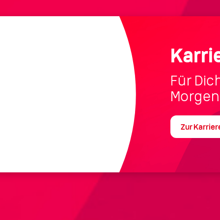
Karri
Für Dic
Morgen
Zur Karrier