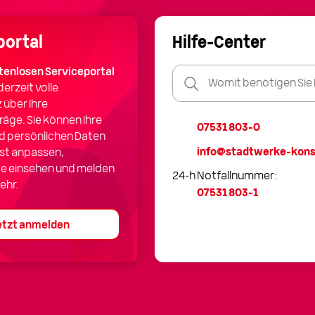
portal
Hilfe-Center
Womit
tenlosen Serviceportal
benötigen
derzeit volle
Sie
 über Ihre
Hilfe?
äge. Sie können Ihre
07531 803-0
d persönlichen Daten
info@stadtwerke-kons
bst anpassen,
e einsehen und melden
24-h Notfallnummer:
ehr.
07531 803-1
etzt anmelden