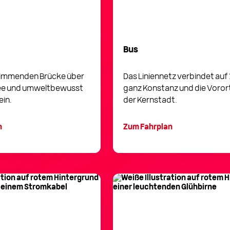
Bus
wimmenden Brücke über
Das Liniennetz verbindet auf 
ee und umweltbewusst
ganz Konstanz und die Voror
in.
der Kernstadt.
n
Zum Fahrplan