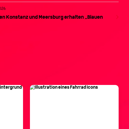
e alte Heizung läuft noch, aber wie lange noch? Wer
026
hzeitig auf moderne, klimafreundliche Technik umsteigt,
rt Energie, Geld – und ...
en Konstanz und Meersburg erhalten „Blauen
m Artikel