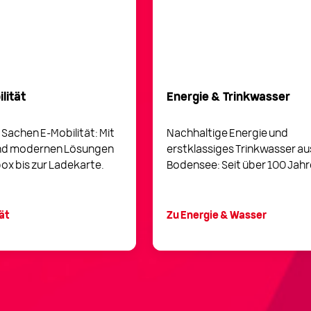
lität
Energie & Trinkwasser
in Sachen E-Mobilität: Mit
Nachhaltige Energie und
d modernen Lösungen
erstklassiges Trinkwasser a
box bis zur Ladekarte.
Bodensee: Seit über 100 Jahr
ät
Zu Energie & Wasser