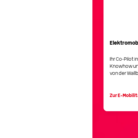
Elektromobi
Ihr Co-Pilot 
Knowhow un
von der Wall
Zur E-Mobilit