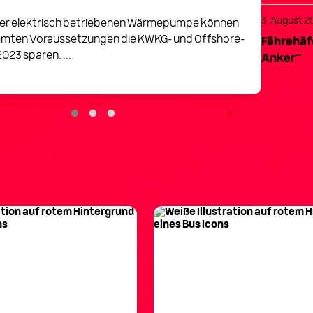
Ihr
3. August 2
frü
iner elektrisch betriebenen Wärmepumpe können
spa
mmten Voraussetzungen die KWKG- und Offshore-
Fährehäf
023 sparen. ...
Anker“
Zu