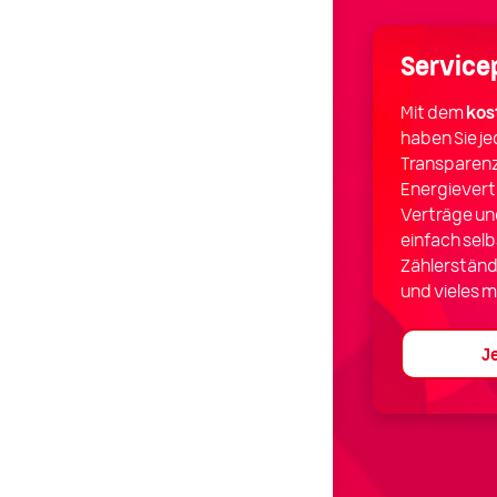
Service
Mit dem
kos
haben Sie je
Transparenz
Energievertr
Verträge un
einfach sel
Zählerständ
und vieles m
J