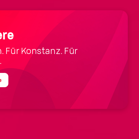
ere
h. Für Konstanz. Für
.
e