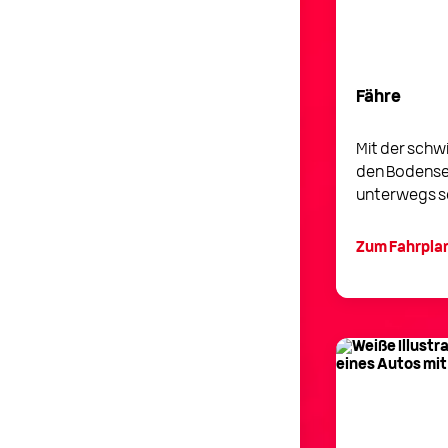
Fähre
Mit der sch
den Bodens
unterwegs se
Zum Fahrpla