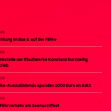
026
tung im Bus & auf der Fähre
026
nkstelle der Stadtwerke Konstanz kurzzeitig
trieb
026
ke-Auszubildende spenden 1000 Euro an AIAS
026
izungstausch mit Köpfchen
 Fährverkehr am Seenachtfest