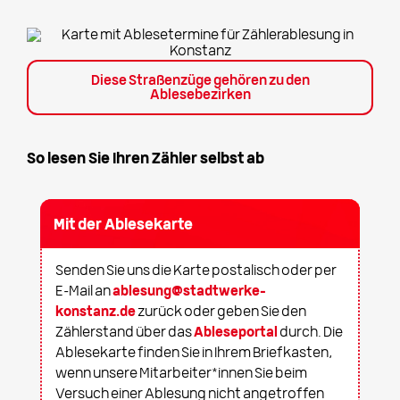
Diese Straßenzüge gehören zu den
Ablesebezirken
So lesen Sie Ihren Zähler selbst ab
Mit der Ablesekarte
Senden Sie uns die Karte postalisch oder per
E-Mail an
ablesung@stadtwerke-
konstanz.de
zurück oder geben Sie den
Zählerstand über das
Ableseportal
durch. Die
Ablesekarte finden Sie in Ihrem Briefkasten,
wenn unsere Mitarbeiter*innen Sie beim
Versuch einer Ablesung nicht angetroffen