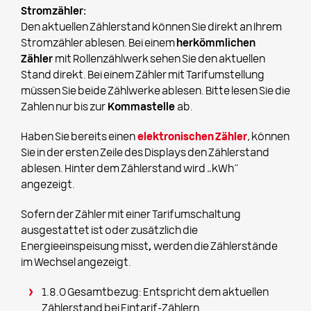
Stromzähler:
Den aktuellen Zählerstand können Sie direkt an Ihrem
Stromzähler ablesen. Bei einem
herkömmlichen
Zähler
mit Rollenzählwerk sehen Sie den aktuellen
Stand direkt. Bei einem Zähler mit Tarifumstellung
müssen Sie beide Zählwerke ablesen. Bitte lesen Sie die
Zahlen nur bis zur
Kommastelle
ab.
Haben Sie bereits einen
elektronischen Zähler
, können
Sie in der ersten Zeile des Displays den Zählerstand
ablesen. Hinter dem Zählerstand wird „kWh“
angezeigt.
Sofern der Zähler mit einer Tarifumschaltung
ausgestattet ist oder zusätzlich die
Energieeinspeisung misst
,
werden die Zählerstände
im Wechsel angezeigt.
1.8.0 Gesamtbezug: Entspricht dem aktuellen
Zählerstand bei Eintarif-Zählern