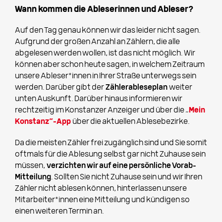
Wann kommen die Ableserinnen und Ableser?
Auf den Tag genau können wir das leider nicht sagen.
Aufgrund der großen Anzahl an Zählern, die alle
abgelesen werden wollen, ist das nicht möglich. Wir
können aber schon heute sagen, in welchem Zeitraum
unsere Ableser*innen in Ihrer Straße unterwegs sein
werden. Darüber gibt der
Zählerableseplan
weiter
unten Auskunft. Darüber hinaus informieren wir
rechtzeitig im Konstanzer Anzeiger und über die „
Mein
Konstanz“-App
über die aktuellen Ablesebezirke.
Da die meisten Zähler frei zugänglich sind und Sie somit
oftmals für die Ablesung selbst gar nicht Zuhause sein
müssen,
verzichten wir auf eine persönliche Vorab-
Mitteilung
. Sollten Sie nicht Zuhause sein und wir Ihren
Zähler nicht ablesen können, hinterlassen unsere
Mitarbeiter*innen eine Mitteilung und kündigen so
einen weiteren Termin an.