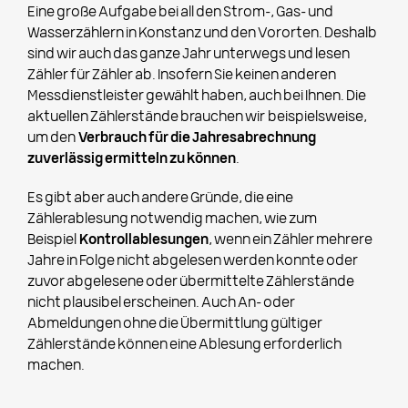
Eine große Aufgabe bei all den Strom-, Gas- und
Wasserzählern in Konstanz und den Vororten. Deshalb
sind wir auch das ganze Jahr unterwegs und lesen
Zähler für Zähler ab. Insofern Sie keinen anderen
Messdienstleister gewählt haben, auch bei Ihnen. Die
aktuellen Zählerstände brauchen wir beispielsweise,
um den
Verbrauch für die Jahresabrechnung
zuverlässig ermitteln zu können
.
Es gibt aber auch andere Gründe, die eine
Zählerablesung notwendig machen, wie zum
Beispiel
Kontrollablesungen
, wenn ein Zähler mehrere
Jahre in Folge nicht abgelesen werden konnte oder
zuvor abgelesene oder übermittelte Zählerstände
nicht plausibel erscheinen. Auch An- oder
Abmeldungen ohne die Übermittlung gültiger
Zählerstände können eine Ablesung erforderlich
machen.