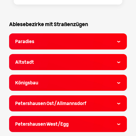
Ablesebezirke mit Straßenzügen
Paradies
Altstadt
Königsbau
Petershausen Ost/Allmannsdorf
Petershausen West/Egg