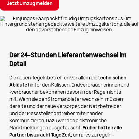
Jetzt Umzug melden
Der 24-Stunden Lieferantenwechsel im
Detail
Die neuen Regeln betreffen vor allem die
technischen
Abläufe
hinter den Kulissen. Endverbraucherinnen und
-verbraucher bekommen davon in der Regel nichts
mit. Wenn sie den Stromanbieter wechseln, müssen
der alte und der neue Versorger, der Netzbetreiber
und der Messstellenbetreiber miteinander
kommunizieren. Dazu werden elektronische
Marktmeldungen ausgetauscht.
Früher hatten alle
Partner bis zu acht Tage Zeit,
um alles zu regeln –