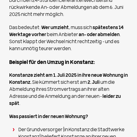
Durch den 24-Stunden Lieferantenwechsel sind
rückwirkende An- oder Abmeldungen ab dem 6. Juni
2025 nicht mehr möglich.
Das bedeutet:
Wer umzieht
, muss sich
spätestens 14
Werktage vorher
beim Anbieter
an- oder abmelden
.
Sonst klappt der Wechsel nicht rechtzeitig – und es
kann unnötig teurer werden.
Beispiel für den Umzug in Konstanz:
Konstanze zieht am 1. Juli 2025 in ihre neue Wohnung in
Konstanz.
Sie kümmert sich erst am
2. Juli
um die
Abmeldung ihres Stromvertrags an ihrer alten
Adresse und die Anmeldung an der neuen –
leider zu
spät
.
Was passiert in der neuen Wohnung?
Der Grundversorger (in Konstanz die Stadtwerke