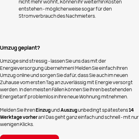
nicht mehr wohnt, können ihr weiterhin Kosten
entstehen – möglicherweise sogar für den
Stromverbrauch des Nachmieters.
Umzug geplant?
Umzüge sind stressig – lassen Sie uns das mit der
Energieversorgung übernehmen! Melden Sie einfach Ihren
Umzug online und sorgen Sie dafür, dass Sie auch im neuen
Zuhause vom ersten Tag an zuverlässig mit Energie versorgt
werden. In den meisten Fällen können Sie Ihren bestehenden
Energietarif problemlos in Ihre neue Wohnung mitnehmen.
Melden Sie Ihren
Einzug
und
Auszug
unbedingt spätestens
14
Werktage vorher
an! Das geht ganz einfach und schnell – mit nur
wenigen Klicks.