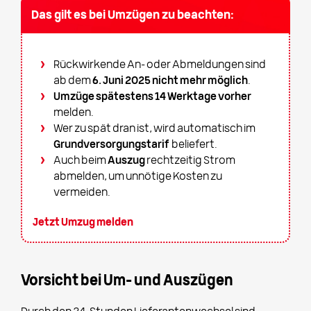
Das gilt es bei Umzügen zu beachten:
Rückwirkende An- oder Abmeldungen sind
ab dem
6. Juni 2025 nicht mehr möglich
.
Umzüge spätestens 14 Werktage vorher
melden.
Wer zu spät dran ist, wird automatisch im
Grundversorgungstarif
beliefert.
Auch beim
Auszug
rechtzeitig Strom
abmelden, um unnötige Kosten zu
vermeiden.
Jetzt Umzug melden
Vorsicht bei Um- und Auszügen