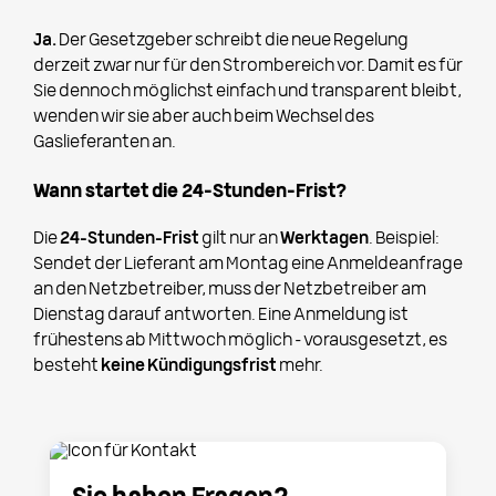
Ja.
Der Gesetzgeber schreibt die neue Regelung
derzeit zwar nur für den Strombereich vor. Damit es für
Sie dennoch möglichst einfach und transparent bleibt,
wenden wir sie aber auch beim Wechsel des
Gaslieferanten an.
Wann startet die 24-Stunden-Frist?
Die
24-Stunden-Frist
gilt nur an
Werktagen
. Beispiel:
Sendet der Lieferant am Montag eine Anmeldeanfrage
an den Netzbetreiber, muss der Netzbetreiber am
Dienstag darauf antworten. Eine Anmeldung ist
frühestens ab Mittwoch möglich – vorausgesetzt, es
besteht
keine Kündigungsfrist
mehr.