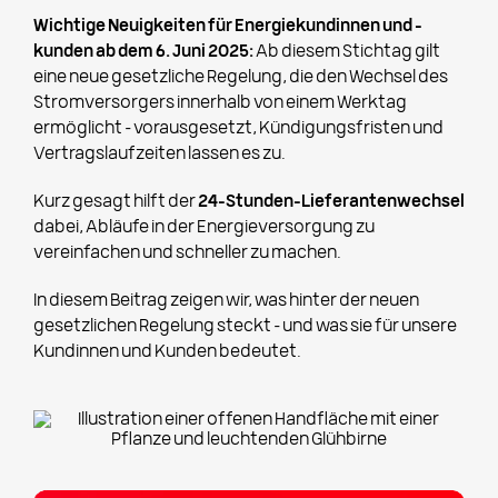
Wichtige Neuigkeiten für Energiekundinnen und -
kunden ab dem 6. Juni 2025:
Ab diesem Stichtag gilt
eine neue gesetzliche Regelung, die den Wechsel des
Stromversorgers innerhalb von einem Werktag
ermöglicht – vorausgesetzt, Kündigungsfristen und
Vertragslaufzeiten lassen es zu.
Kurz gesagt hilft der
24-Stunden-Lieferantenwechsel
dabei, Abläufe in der Energieversorgung zu
vereinfachen und schneller zu machen.
In diesem Beitrag zeigen wir, was hinter der neuen
gesetzlichen Regelung steckt – und was sie für unsere
Kundinnen und Kunden bedeutet.