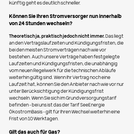
künftig geht es deutlich schneller.
Können Sie Ihren Stromversorger nun innerhalb
von 24 Stunden wechseln?
Theoretisch ja, praktisch jedoch nicht immer.
Das liegt
an den Vertragslaufzeiten und Kündigungsfristen, die
bei den meisten Stromverträgen nach wie vor
bestehen. Auch unsere Verträge haben festgelegte
Laufzeiten und Kündigungsfristen, die unabhängig
vom neuen Regelwerk für die technischen Abläufe
weiterhin gültig sind. Wenn Ihr Vertrag noch eine
Laufzeit hat, können Sie den Anbieter nach wie vor nur
unter Berücksichtigung der Kündigungsfrist
wechseln. Wenn Sie sich im Grundversorgungstarif
befinden – bei uns ist das der Tarif SeeEnergie
ÖkostromBasis – gilt für Ihren Wechsel weiterhin eine
Frist von 10 Werktagen.
Gilt das auch für Gas?