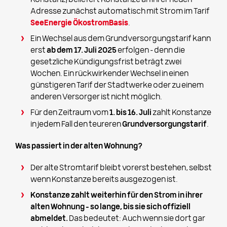
Konstanz) beliefert Konstanze an ihrer neuen
Adresse zunächst automatisch mit Strom im Tarif
SeeEnergie ÖkostromBasis
.
Ein Wechsel aus dem Grundversorgungstarif kann
erst
ab dem 17. Juli 2025
erfolgen – denn die
gesetzliche Kündigungsfrist beträgt zwei
Wochen. Ein rückwirkender Wechsel in einen
günstigeren Tarif der Stadtwerke oder zu einem
anderen Versorger ist nicht möglich.
Für den Zeitraum vom
1. bis 16. Juli
zahlt Konstanze
in jedem Fall den teureren
Grundversorgungstarif
.
Was passiert in der alten Wohnung?
Der alte Stromtarif bleibt vorerst bestehen, selbst
wenn Konstanze bereits ausgezogen ist.
Konstanze zahlt weiterhin für den Strom in ihrer
alten Wohnung – so lange, bis sie sich offiziell
abmeldet.
Das bedeutet: Auch wenn sie dort gar