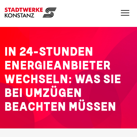
IN 24-STUNDEN
ENERGIEANBIETER
WECHSELN: WAS SIE
BEI UMZÜGEN
BEACHTEN MÜSSEN