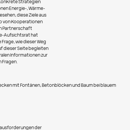
konkrete Strategien
enen Energie-, Wärme-
esehen, diese Ziele aus
lb von Kooperationen
n Partnerschaft
-Aufsichtsrat hat
e Frage, wie dieser Weg
f dieser Seite begleiten
tralen Informationen zur
n Fragen.
erausforderungen der