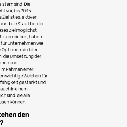
stern sind. Die
ht vor, bis 2035
Ziel ist es, aktiver
n und die Stadt bei der
eses Ziel möglichst
rt zu erreichen, haben
 für Unternehmen wie
e Optionen sind der
, die Umsetzung der
ionen und
 im Rahmen einer
en wichtige Weichen für
sfähigkeit gestärkt und
auch in einem
h sind, sie alle
assen können.
tehen den
r?