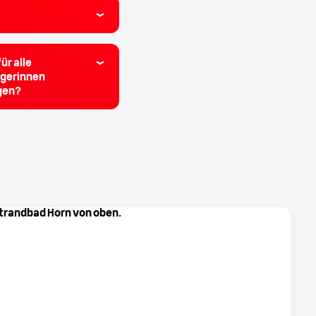
ür alle
rgerinnen
ngen?