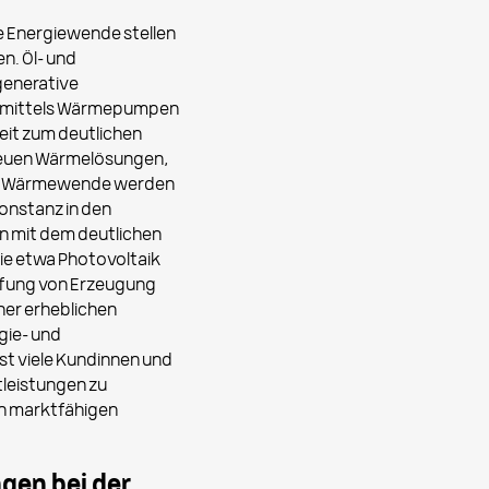
e Energiewende stellen
n. Öl- und
enerative
em mittels Wärmepumpen
eit zum deutlichen
neuen Wärmelösungen,
 die Wärmewende werden
Konstanz in den
n mit dem deutlichen
ie etwa Photovoltaik
üpfung von Erzeugung
ner erheblichen
gie- und
hst viele Kundinnen und
leistungen zu
on marktfähigen
gen bei der