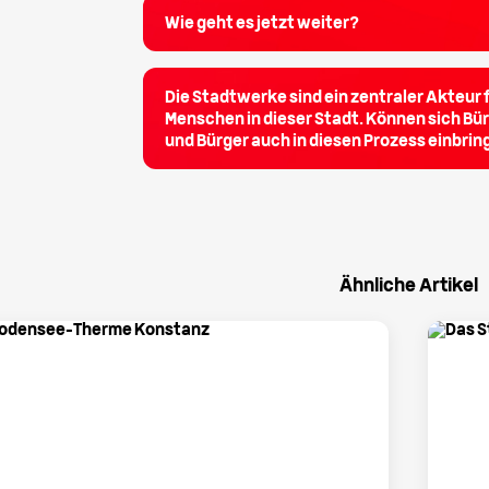
Wie geht es jetzt weiter?
Die Stadtwerke sind ein zentraler Akteur f
Menschen in dieser Stadt. Können sich Bü
und Bürger auch in diesen Prozess einbri
Ähnliche Artikel