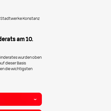
erats am 10.
meinderates wurden oben
uf dieser Basis
en die wichtigsten