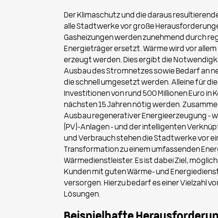
Der Klimaschutz und die daraus resultierend
alle Stadtwerke vor große Herausforderunge
Gasheizungen werden zunehmend durch reg
Energieträger ersetzt. Wärme wird vor all
erzeugt werden. Dies ergibt die Notwendigk
Ausbau des Stromnetzes sowie Bedarf an 
die schnell umgesetzt werden. Alleine für
Investitionen von rund 500 Millionen Euro in 
nächsten 15 Jahren nötig werden. Zusamme
Ausbau regenerativer Energieerzeugung – w
(PV)-Anlagen – und der intelligenten Verkn
und Verbrauch stehen die Stadtwerke vor ei
Transformation zu einem umfassenden Ener
Wärmedienstleister. Es ist dabei Ziel, möglic
Kunden mit guten Wärme- und Energiedienst
versorgen. Hierzu bedarf es einer Vielzahl v
Lösungen.
Beispielhafte Herausforderun