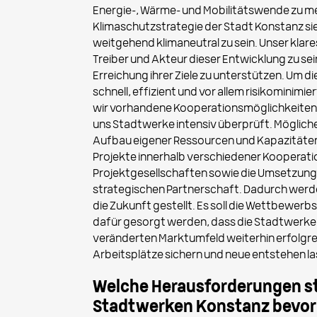
Energie-, Wärme- und Mobilitätswende zu mei
Klimaschutzstrategie der Stadt Konstanz sie
weitgehend klimaneutral zu sein. Unser klares 
Treiber und Akteur dieser Entwicklung zu sei
Erreichung ihrer Ziele zu unterstützen. Um di
schnell, effizient und vor allem risikominimie
wir vorhandene Kooperationsmöglichkeiten
uns Stadtwerke intensiv überprüft. Möglich
Aufbau eigener Ressourcen und Kapazitäten
Projekte innerhalb verschiedener Kooperat
Projektgesellschaften sowie die Umsetzung
strategischen Partnerschaft. Dadurch werd
die Zukunft gestellt. Es soll die Wettbewerb
dafür gesorgt werden, dass die Stadtwerke 
veränderten Marktumfeld weiterhin erfolgreic
Arbeitsplätze sichern und neue entstehen l
Welche Herausforderungen s
Stadtwerken Konstanz bevo