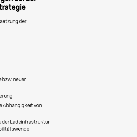
trategie
msetzung der
 bzw. neuer
ierung
e Abhängigkeit von
 der Ladeinfrastruktur
bilitätswende