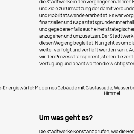
die Stadtwerke in den vergangenen Jahren 
und Ziele zur Umsetzung der damit verbund
und Mobilitätswende erarbeitet. Es war vorg
finanziellen und Kapazitätsgründen innerha
und gegebenenfalls auch einer strategische
anzugehen und umzusetzen. Der Stadtwerke
diesen Weg eng begleitet. Nun geht es um di
weiter verfolgt und vertieft werden kann. Au
wir den Prozess transparent, stellen die zen
Verfügung und beantworten die wichtigste
Um was geht es?
Die Stadtwerke Konstanz prüfen, wie die H