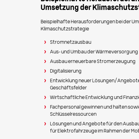
Umsetzung der Klimaschutzs
Beispielhafte Herausforderungen bei der U
Klimaschutzstrategie
Stromnetzausbau
Aus- und Umbau der Wärmeversorgung
Ausbau erneuerbare Stromerzeugung
Digitalisierung
Entwicklung neuer Lösungen/Angebote
Geschäftsfelder
Wirtschaftliche Entwicklung und Finanz
Fachpersonal gewinnen und halten sowi
Schlüsselressourcen
Lösungen und Angebote für den Ausbau
für Elektrofahrzeuge im Rahmen der Mo