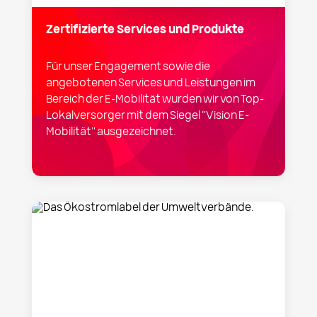
Zertifizierte Services und Produkte
Für unser Engagement sowie die
angebotenen Services und Leistungen im
Bereich der E-Mobilität wurden wir von Top-
Lokalversorger mit dem Siegel "Vision E-
Mobilität" ausgezeichnet.