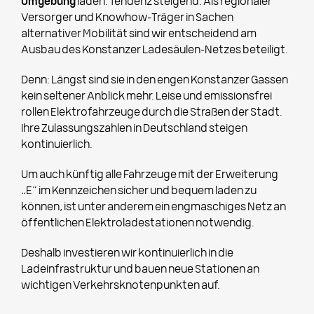
Umgebung
laden. Tendenz steigend. Als regionaler
Versorger und Knowhow-Träger in Sachen
alternativer Mobilität sind wir entscheidend am
Ausbau des Konstanzer Ladesäulen-Netzes beteiligt.
Denn: Längst sind sie in den engen Konstanzer Gassen
kein seltener Anblick mehr. Leise und emissionsfrei
rollen Elektrofahrzeuge durch die Straßen der Stadt.
Ihre Zulassungszahlen in Deutschland steigen
kontinuierlich.
Um auch künftig alle Fahrzeuge mit der Erweiterung
„E“ im Kennzeichen sicher und bequem laden zu
können, ist unter anderem ein engmaschiges Netz an
öffentlichen Elektroladestationen notwendig.
Deshalb investieren wir kontinuierlich in die
Ladeinfrastruktur und bauen neue Stationen an
wichtigen Verkehrsknotenpunkten auf.