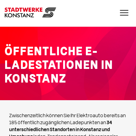
ÖFFENTLICHE E-
LADESTATIONEN IN
KONSTANZ
Zwischenzeitlich können Sie Ihr Elektroauto bereits an
185 öffentlich zugänglichen Ladepunkten an
34
unterschiedlichen Standorten in Konstanz und