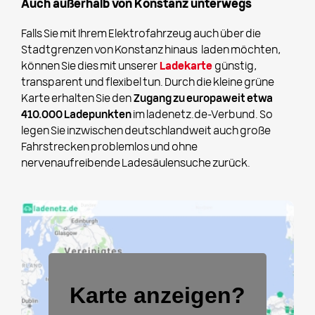
Auch außerhalb von Konstanz unterwegs
Falls Sie mit Ihrem Elektrofahrzeug auch über die
Stadtgrenzen von Konstanz hinaus laden möchten,
können Sie dies mit unserer
Ladekarte
günstig,
transparent und flexibel tun. Durch die kleine grüne
Karte erhalten Sie den
Zugang zu europaweit etwa
410.000 Ladepunkten
im ladenetz.de-Verbund. So
legen Sie inzwischen deutschlandweit auch große
Fahrstrecken problemlos und ohne
nervenaufreibende Ladesäulensuche zurück.