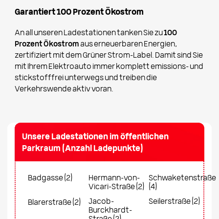
Garantiert 100 Prozent Ökostrom
An all unseren Ladestationen tanken Sie zu
100
Prozent Ökostrom
aus erneuerbaren Energien,
zertifiziert mit dem Grüner Strom-Label. Damit sind Sie
mit Ihrem Elektroauto immer komplett emissions- und
stickstofffrei unterwegs und treiben die
Verkehrswende aktiv voran.
Unsere Ladestationen im öffentlichen
Parkraum (Anzahl Ladepunkte)
Badgasse (2)
Hermann-von-
Schwaketenstraße
Vicari-Straße (2)
(4)
Jacob-
Seilerstraße (2)
Blarerstraße (2)
Burckhardt-