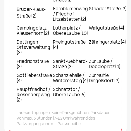
Straße (2)
Kornblumenweg
Staader Straße (2)
Bruder-Klaus-
/ Friedhof
Straße (2)
Litzelstetten (2)
Campingplatz
Lutherplatz /
Wallgutstraße (4)
Klausenhorn (2)
Obere Laube (10)
Dettingen
Rheingutstraße
Zähringerplatz (4)
Ortsverwaltung
(4)
(2)
Friedrichstraße
Sankt-Gebhard-
Zur Laube /
(2)
Straße (2)
Döbeleplatz (4)
Gottlieberstraße
Schänzlehalle /
Zur Mühle
(4)
Winterersteig (4)
Dingelsdorf (2)
Hauptfriedhof /
Schnetztor /
Riesenbergweg
Obere Laube (6)
(2)
Ladebedingungen: keine Parkgebühren, Parkdauer
von max. 3 Stunden (7-22 Uhr) während des
Parkvorgangs und mit Parkscheibe