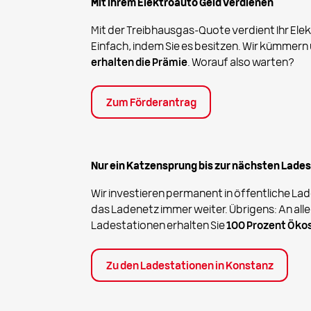
Mit Ihrem Elektroauto Geld verdienen
Mit der Treibhausgas-Quote verdient Ihr Ele
Einfach, indem Sie es besitzen. Wir kümmern 
erhalten die Prämie
. Worauf also warten?
Zum Förderantrag
Nur ein Katzensprung bis zur nächsten Lade
Wir investieren permanent in öffentliche La
das Ladenetz immer weiter. Übrigens: An all
Ladestationen erhalten Sie
100 Prozent Öko
Zu den Ladestationen in Konstanz