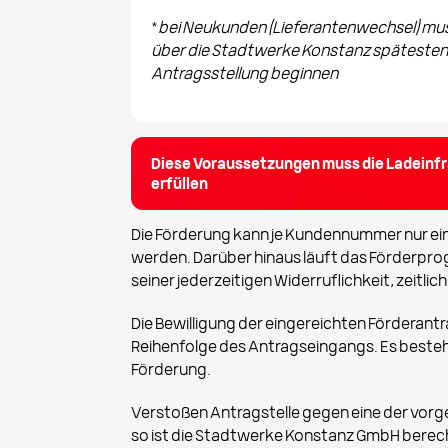
*
bei Neukunden (Lieferantenwechsel) mu
über die Stadtwerke Konstanz späteste
Antragsstellung beginnen
Diese Voraussetzungen muss die Ladeinf
erfüllen
Die Förderung kann je Kundennummer nur ei
werden. Darüber hinaus läuft das Förderpr
seiner jederzeitigen Widerruflichkeit, zeitli
Die Bewilligung der eingereichten Förderanträ
Reihenfolge des Antragseingangs. Es besteh
Förderung.
Verstoßen Antragstelle gegen eine der vor
so ist die Stadtwerke Konstanz GmbH berec