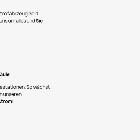
ktrofahrzeug Geld.
uns um alles und
Sie
säule
destationen. So wächst
en unseren
strom
!