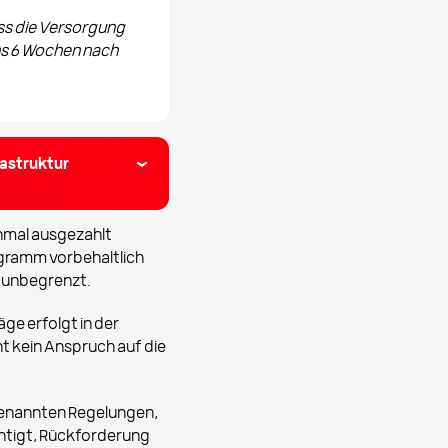
ss die Versorgung
ns 6 Wochen nach
rastruktur
nmal ausgezahlt
ogramm vorbehaltlich
ch unbegrenzt.
ge erfolgt in der
t kein Anspruch auf die
genannten Regelungen,
htigt, Rückforderung