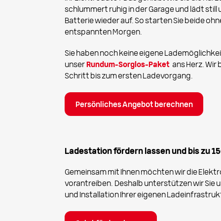
schlummert ruhig in der Garage und lädt still 
Batterie wieder auf. So starten Sie beide oh
entspannten Morgen.
Sie haben noch keine eigene Lademöglichkeit
unser
Rundum-Sorglos-Paket
ans Herz. Wir b
Schritt bis zum ersten Ladevorgang.
Persönliches Angebot berechnen
Ladestation fördern lassen und bis zu 1
Gemeinsam mit Ihnen möchten wir die Elektr
vorantreiben. Deshalb unterstützen wir Sie 
und Installation Ihrer eigenen Ladeinfrastruk