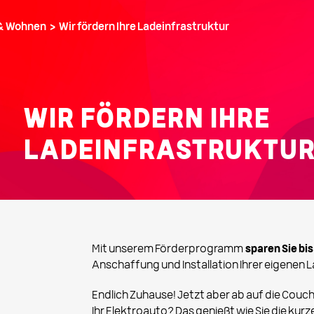
& Wohnen ›
Wir fördern Ihre Ladeinfrastruktur
WIR FÖRDERN IHRE
LADEINFRASTRUKTU
Mit unserem Förderprogramm
sparen Sie bis
Anschaffung und Installation Ihrer eigenen L
Endlich Zuhause! Jetzt aber ab auf die Couc
Ihr Elektroauto? Das genießt wie Sie die ku