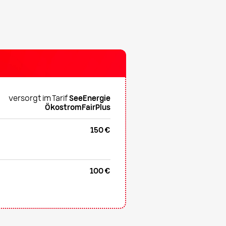
versorgt im Tarif
SeeEnergie
ÖkostromFairPlus
150 €
100 €