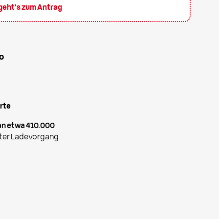
 geht's zum Antrag
o
rte
an etwa 410.000
hster Ladevorgang