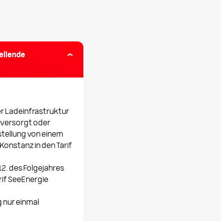
ellende
er Ladeinfrastruktur
versorgt oder
tellung von einem
onstanz in den Tarif
2. des Folgejahres
rif SeeEnergie
 nur einmal