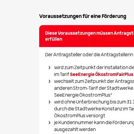
Voraussetzungen für eine Förderung
Diese Voraussetzungen müssen Antragst
erfüllen
Der Antragsteller oder die Antragstellerin
wird zum Zeitpunkt der Installation d
im Tarif
SeeEnergie ÖkostromFairPlus
wechselt zum Zeitpunkt der Antragss
anderen Strom-Tarif der Stadtwerke K
SeeEnergie ÖkostromPlus*
wird ohne Unterbrechung bis zum 31.1
durch die Stadtwerke Konstanz im Ta
ÖkostromPlus versorgt
je Kundennummer kann die Förderung
ausgezahlt werden