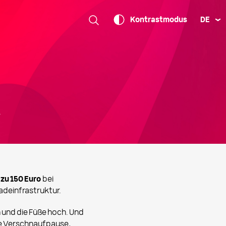
DE
Kontrastmodus
R
 zu 150 Euro
bei
adeinfrastruktur.
h und die Füße hoch. Und
rze Verschnaufpause,