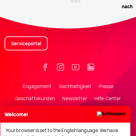
Serviceportal
Engagement
Nachhaltigkeit
Presse
Geschäftskunden
Newsletter
Hilfe-Center
Welcome!
Notfall/Störung
Impressum
Datenschutz
Cookies
Your browser is set to the English language. We have
Barrierefreiheit
Gebärdensprache
Leichte-Sprache