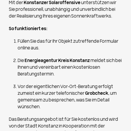
Mit der
Konstanzer Solaroffensive
unterstützen wir
Sie professionell, unabhängig und unverbindlich bei
der Realisierung Ihres eigenen Sonnenkraftwerks.
So funktioniert es:
Füllen Sie das für Ihr Objekt zutreffende Formular
online aus.
Die
Energieagentur Kreis Konstanz
meldet sich bei
Ihnen und vereinbart einen kostenlosen
Beratungstermin.
Vor der eigentlichen Vor-Ort-Beratung erfolgt
zumeist ein kurzer telefonischer
Grobcheck
, um
gemeinsam zu besprechen, was Sie im Detail
wünschen.
Das Beratungsangebot ist für Sie kostenlos und wird
von der Stadt Konstanz in Kooperation mit der