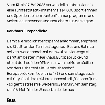
Vom
13. bis 17. Mai 2026
verwandelt sich Konstanz in
eine Turnfeststadt – mit mehr als 14.000 Sportlerinnen
und Sportlern, einem bunten Rahmenprogramm und
vielen Besucherinnen und Besuchern aus der Region.
P
arkhaus Europabrücke
Damit alle möglichst entspannt ankommen, empfiehlt
die Stadt, an den Turnfesttagen auf Bus und Bahn zu
setzen. Wer dennoch mit dem Auto unterwegs ist,
parkt am besten im Parkhaus Europabrücke und
steigt dort auf den ÖPNV (nur wenige Meter südlich
von der Bushaltestelle: Fernbusbahnhof
Europabrücke mit der Linie 4/13 und samstags auch
mit City-Shuttle direkt in die Innenstadt /Bahnhof) um
– so geht’s stressfrei weiter ins Zentrum. Am Samstag,
den 16. Mai fällt der Wasserbus leider aus.
Bus