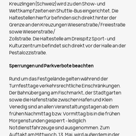
Kreuzlingen (Schweiz) wird zu den Show- und
Wettkampfzeiten ein Shuttle-Bus eingerichtet. Die
Haltestellen hierfür befinden sich direkt hinter der
Grenze an den Kreuzungen Wiesenstraße/Freiestraße
sowie Wiesenstraße/
Zollstraße. Die Haltestelle am Dreispitz Sport- und
Kulturzentrum befindet sich direkt vor der Halle an der
Pestalozzistraße.
S
p
errun
gen und Parkverbote beachten
Rund um das Festgelände gelten während der
Turnfesttage verkehrsrechtliche Einschränkungen.
Der Bahnübergang am Fischmarkt, der Stadtgarten
sowie die Hafenstraße zwischen Hafen und Klein
Venedig sind an allen Veranstaltungstagen ab dem
frühen Nachmittag bzw. Vormittag bis in die frühen
Morgenstunden gesperrt – lediglich
Notdienstfahrzeuge sind ausgenommen. Zum
Auftakt am Mittwoch, 13. Mai, wird außerdem in der