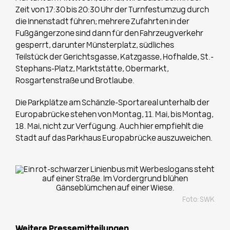
Zeit von 17:30 bis 20:30 Uhr der Turnfestumzug durch
die Innenstadt führen; mehrere Zufahrten in der
Fußgängerzone sind dann für den Fahrzeugverkehr
gesperrt, darunter Münsterplatz, südliches
Teilstück der Gerichtsgasse, Katzgasse, Hofhalde, St.-
Stephans-Platz, Marktstätte, Obermarkt,
Rosgartenstraße und Brotlaube.
Die Parkplätze am Schänzle-Sportareal unterhalb der
Europabrücke stehen von Montag, 11. Mai, bis Montag,
18. Mai, nicht zur Verfügung. Auch hier empfiehlt die
Stadt auf das Parkhaus Europabrücke auszuweichen.
Foto: SWK
Weitere Pressemitteilungen