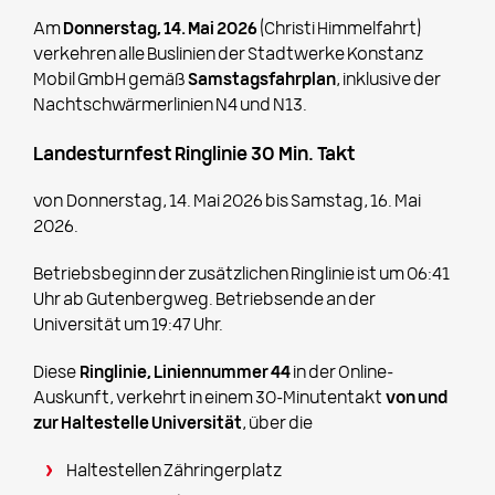
Am
Donnerstag, 14. Mai 2026
(Christi Himmelfahrt)
verkehren alle Buslinien der Stadtwerke Konstanz
Mobil GmbH gemäß
Samstagsfahrplan
, inklusive der
Nachtschwärmerlinien N4 und N13.
Landesturnfest Ringlinie 30 Min. Takt
von Donnerstag, 14. Mai 2026 bis Samstag, 16. Mai
2026.
Betriebsbeginn der zusätzlichen Ringlinie ist um 06:41
Uhr ab Gutenbergweg. Betriebsende an der
Universität um 19:47 Uhr.
Diese
Ringlinie, Liniennummer 44
in der Online-
Auskunft, verkehrt in einem 30-Minutentakt
von und
zur Haltestelle Universität
, über die
Haltestellen Zähringerplatz