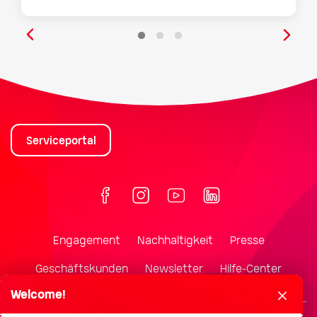
Serviceportal
Engagement
Nachhaltigkeit
Presse
Geschäftskunden
Newsletter
Hilfe-Center
Welcome!