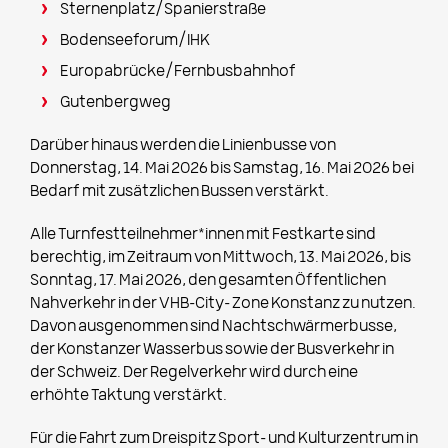
Sternenplatz/Spanierstraße
Bodenseeforum/IHK
Europabrücke/Fernbusbahnhof
Gutenbergweg
Darüber hinaus werden die Linienbusse von
Donnerstag, 14. Mai 2026 bis Samstag, 16. Mai 2026 bei
Bedarf mit zusätzlichen Bussen verstärkt.
Alle Turnfestteilnehmer*innen mit Festkarte sind
berechtig, im Zeitraum von Mittwoch, 13. Mai 2026, bis
Sonntag, 17. Mai 2026, den gesamten Öffentlichen
Nahverkehr in der VHB-City- Zone Konstanz zu nutzen.
Davon ausgenommen sind Nachtschwärmerbusse,
der Konstanzer Wasserbus sowie der Busverkehr in
der Schweiz. Der Regelverkehr wird durch eine
erhöhte Taktung verstärkt.
Für die Fahrt zum Dreispitz Sport- und Kulturzentrum in