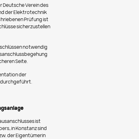
r Deutsche Verein des
nd der Elektrotechnik
chriebenen Prüfung ist
lüsse sicherzustellen
anschlüssen notwendig
ausanschlussbegehung
icheren Seite.
ntation der
 durchgeführt.
ngsanlage
ausanschlusses ist
ers, in Konstanz sind
zw. der Eigentümerin