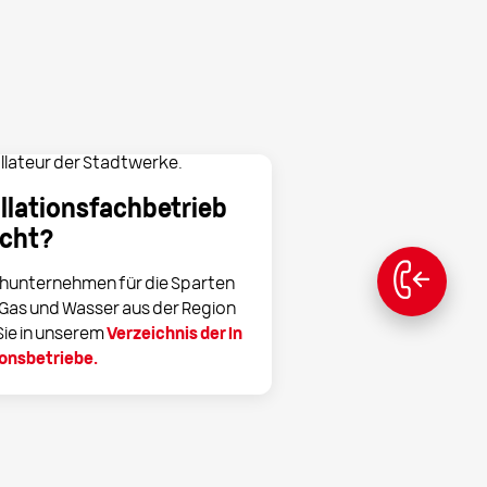
allationsfachbetrieb
cht?
chunternehmen für die Sparten
Gas und Wasser aus der Region
Sie in unserem
Verzeichnis der In
ionsbetriebe
.