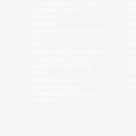
Zuständigkeit bis zur HAE-Gas,
jäh
HAE-Wasser und bis zum
Do
Stromkasten
Ha
alle 12 Jahre
all
Hausanschlussüberprüfung (G465 I)
Gas
Gas
dur
alle 7 Jahre
Ins
Hausanschlussüberprüfung Strom
in 
in regelmäßigen Abständen
Ele
Hausanschlussüberprüfung
rou
Wasser
Tri
Zustand der Hausanschlüsse wird
nac
dokumentiert und zur
AV
Aktualisierung der Datenbank
verwendet