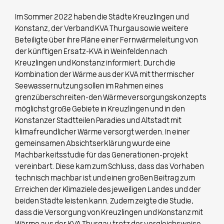
Im Sommer 2022 haben die Städte Kreuzlingen und
Konstanz, der Verband KVA Thurgau sowie weitere
Beteiligte über ihre Pläne einer Fernwärmeleitung von
der künftigen Ersatz-KVA in Weinfelden nach
Kreuzlingen und Konstanz informiert. Durch die
Kombination der Wärme aus der KVA mit thermischer
Seewassernutzung sollen im Rahmen eines
grenzüberschreiten-den Wärmeversorgungskonzepts
möglichst große Gebiete in Kreuzlingen und in den
Konstanzer Stadtteilen Paradies und Altstadt mit
klimafreundlicher Wärme versorgt werden. In einer
gemeinsamen Absichtserklärung wurde eine
Machbarkeitsstudie für das Generationen-projekt
vereinbart. Diese kam zum Schluss, dass das Vorhaben
technisch machbar ist und einen großen Beitrag zum
Erreichen der Klimaziele des jeweiligen Landes und der
beiden Städte leisten kann. Zudem zeigte die Studie,
dass die Versorgung von Kreuzlingen und Konstanz mit