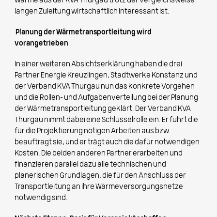
Wärme aus der KVA Thurgau trotz der vergleichsweise
langen Zuleitung wirtschaftlich interessant ist.
Planung der Wärmetransportleitung wird
vorangetrieben
In einer weiteren Absichtserklärung haben die drei
Partner Energie Kreuzlingen, Stadtwerke Konstanz und
der Verband KVA Thurgau nun das konkrete Vorgehen
und die Rollen- und Aufgabenverteilung bei der Planung
der Wärmetransportleitung geklärt. Der Verband KVA
Thurgau nimmt dabei eine Schlüsselrolle ein. Er führt die
für die Projektierung nötigen Arbeiten aus bzw.
beauftragt sie, und er trägt auch die dafür notwendigen
Kosten. Die beiden anderen Partner erarbeiten und
finanzieren parallel dazu alle technischen und
planerischen Grundlagen, die für den Anschluss der
Transportleitung an ihre Wärmeversorgungsnetze
notwendig sind.