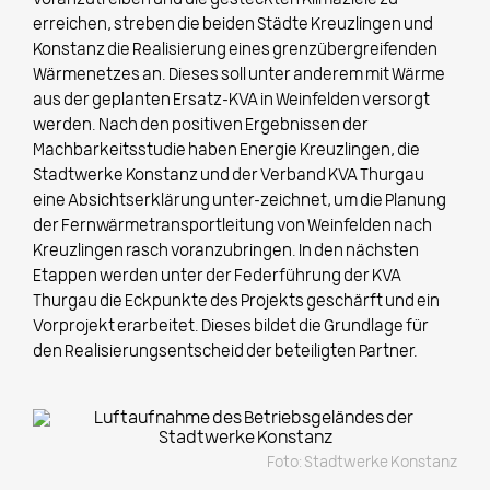
voranzutreiben und die gesteckten Klimaziele zu
erreichen, streben die beiden Städte Kreuzlingen und
Konstanz die Realisierung eines grenzübergreifenden
Wärmenetzes an. Dieses soll unter anderem mit Wärme
aus der geplanten Ersatz-KVA in Weinfelden versorgt
werden. Nach den positiven Ergebnissen der
Machbarkeitsstudie haben Energie Kreuzlingen, die
Stadtwerke Konstanz und der Verband KVA Thurgau
eine Absichtserklärung unter-zeichnet, um die Planung
der Fernwärmetransportleitung von Weinfelden nach
Kreuzlingen rasch voranzubringen. In den nächsten
Etappen werden unter
der
Federführung der KVA
Thurgau die Eckpunkte des Projekts geschärft und ein
Vorprojekt erarbeitet. Dieses bildet die Grundlage für
den Realisierungsentscheid der beteiligten Partner.
Foto: Stadtwerke Konstanz