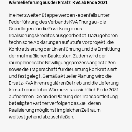
Wärmelieferung aus der Ersatz-KVA ab Ende 2031
In einer zweiten Etappe werden – ebenfalls unter
Federführung des Verbands KVA Thurgau – die
Grundlagen für die Erwirkung eines
Realisierungskredites ausgearbeitet. Dazu gehören
technische Abklärungen auf Stufe Vorprojekt, die
Konkretisierung der Linienführung und die Ermittlung
der mutmaßlichen Baukosten. Zudem wird der
raumplanerische Bewilligungsprozess angestoßen
sowie die Trägerschaft für die Leitung konkretisiert
und festgelegt. Gemäß aktueller Planung wird die
Ersatz-KVA ihren regulären Betrieb und die Lieferung
klima-freundlicher Wärme voraussichtlich Ende 2031
aufnehmen. Die an der Planung der Transportleitung
beteiligten Partner verfolgen das Ziel, deren
Realisierung möglichst im gleichen Zeitraum
weitestgehend abzuschließen.