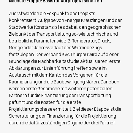
Nächste Etappe: Basis für Vorprojekt schaffen
Zuerst werden die Eckpunkte das Projekts
konkretisiert. Aufgabe von Energie Kreuzlingen und der
Stadtwerke Konstanz ist es dabei, den geographischen
Zielpunkt der Transportleitung so-wie technische und
betriebliche Parameter wie z.B. Temperatur, Druck,
Menge oder Jahresverlauf des Wärmebezugs
festzulegen. Der Verband KVA Thurgau wird auf dieser
Grundlage die Machbarkeitsstudie aktualisieren, erste
Abklärungen zur Linienführung treffen sowie im
Austausch mit dem Kanton das Vorgehen für die
Raumplanung und die Baubewilligung klären. Daneben
werden erste Gespräche mit weiteren potenziellen
Partnern für die Finanzierung der Transportleitung
geführt und die Kosten für die erste
Projektierungsphase ermittelt. Ziel dieser Etappe ist die
Sicherstellung der Finanzierung für die Projektierung
durch die dafür zuständigen Organe der drei Partner.